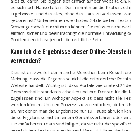
alles zu klären. Sie loggen sich einfach auf der Website ein
es sich nach Hause liefern. Dort nimmt man die Proben, schi
Ergebnisse. Und das alles, ohne das Haus zu verlassen. Wa
geboren ist? Unternehmen wie dnatest24.de bieten Tests a
Schwangerschaft durchführen können. Sie müssen nicht warte
einfach, sicher und beeinträchtigt die normale Entwicklung d
Problembereich ist jedoch die rechtliche Seite.
Kann ich die Ergebnisse dieser Online-Dienste 
verwenden?
Dies ist ein Zweifel, den manche Menschen beim Besuch die
Meinung, dass die Ergebnisse nicht die erforderliche Rechtsg
Website handelt. Wichtig ist, dass Portale wie dnatest24.
Gemeinschaftsstandards arbeiten und ihre Dienste für die 
zugelassen sind. Ein wichtiger Aspekt ist, dass nicht alle T
werden können. Um den Prozess zu vereinfachen, bieten 
an, mit denen man die Ergebnisse nur zu Hause abrufen kan
diese Ergebnisse nicht in einem Gerichtsverfahren oder e
Die einfacheren Tests sind billiger, da sie nicht die spezifis
gesetzlichen Tests notwendig sind. Dies gibt Ihnen die Frei